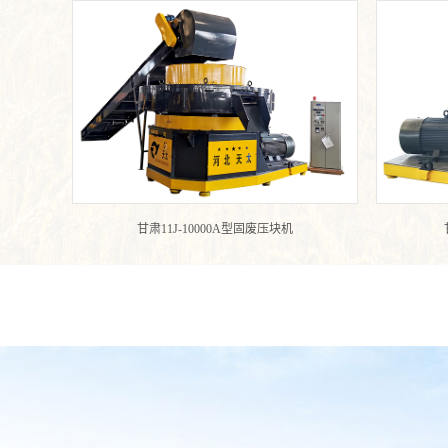
甘肃11J-10000A型固废压块机