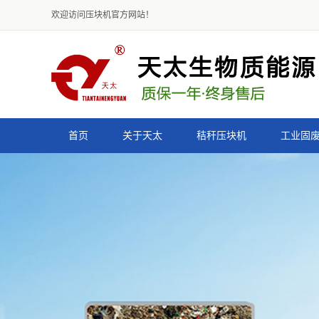
欢迎访问压块机官方网站！
首页
关于天太
秸秆压块机
工业固
公司简介
甘肃9K-4500型秸秆
资质荣誉
甘肃9K-3500型秸秆
组织结构
甘肃9K-2600型秸秆
声明
甘肃9K-2000型秸秆
甘肃减速式秸秆压块机
甘肃皮带式秸秆压块机