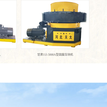
机
甘肃11J-5000A型固废压块机