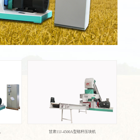
机
甘肃11J-4500A型秸秆压块机