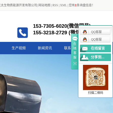
1
天太生物质能源开发有限公司
|
网站地图
|
RSS
|
XML
|
您有
条询盘信息！
153-7305-6020(微信同号)
155-3218-2729 (微信同号)
QQ客服
QQ客服
在
生产视频
新闻资讯
联系我们
在线留言
线
客
分享到...
服
公司新闻
行业新闻
扫描二维码