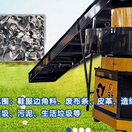
1
2
3
4