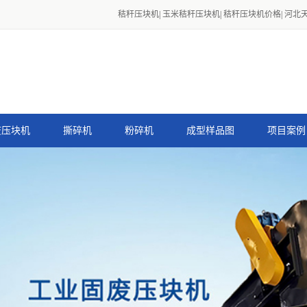
秸秆压块机
|
玉米秸秆压块机
|
秸秆压块机价格
|
河北
废压块机
撕碎机
粉碎机
成型样品图
项目案例