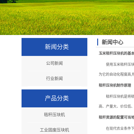
新闻中心
新闻分类
玉米秸秆压块机的基
公司新闻
使用玉米秸秆压块机，
为它的自动化程度高,
行业新闻
秸秆压块机制作原理
秸秆压块机是将秸杆
产品分类
高、产量大、价位低、
秸秆压块机
秸秆资源的配置可当
在现代农业条件下，
工业固废压块机