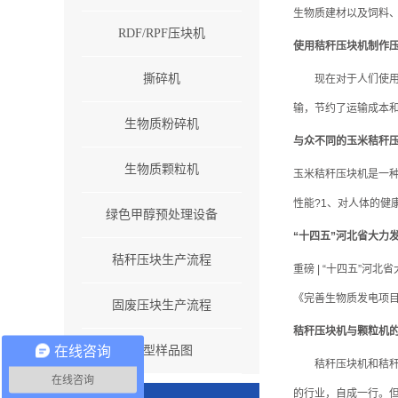
生物质建材以及饲料、
RDF/RPF压块机
使用秸秆压块机制作
撕碎机
现在对于人们使用饲
输，节约了运输成本和
生物质粉碎机
与众不同的玉米秸秆
生物质颗粒机
玉米秸秆压块机是一
性能?1、对人体的健
绿色甲醇预处理设备
“十四五”河北省大力
秸秆压块生产流程
重磅 | “十四五”
《完善生物质发电项目
固废压块生产流程
秸秆压块机与颗粒机
在线咨询
成型样品图
秸秆压块机和秸秆颗
在线咨询
的行业，自成一行。但