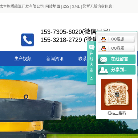
太生物质能源开发有限公司
|
网站地图
|
RSS
|
XML
|
您暂无新询盘信息！
153-7305-6020(微信同号)
155-3218-2729 (微信同号)
QQ客服
QQ客服
在
生产视频
新闻资讯
联系我们
在线留言
线
客
分享到...
服
公司新闻
行业新闻
扫描二维码