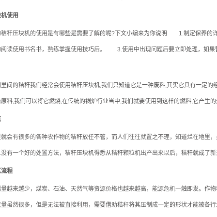
块机使用
秆压块机的使用是有哪些是需要了解的呢?下文小编来为你说明 1.制定保养的详
阅读使用书名书，熟练掌握使用技巧后。 3.使用中出现问题后要立即处理，如果暂
间的秸秆我们经常会使用秸秆压块机,我们只知道它是一种废料,其实它具有一定的经
原料,我们可以将它燃烧,在传统的锅炉行业当中,我们就要使用到这样的燃料,它产生的热
点
会有很多的各种农作物的秸秆放任不管，而人们往往就置之不理，知道烂在地里，
没有一个好的处置方法，秸秆压块机得悉从秸秆颗粒机出产出来以后，秸秆就成了新式
艺流程
越来越少，煤炭、石油、天然气等资源价格也越来越高，能源危机一触即发。作物
量虽然很多，但是无法被直接利用，需要借助秸秆将其压制成一定的形状才能被各行业利