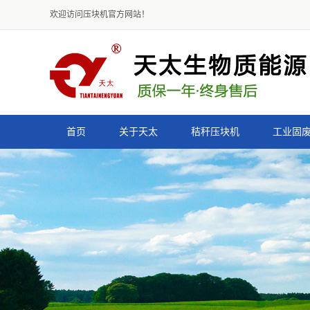
欢迎访问压块机官方网站！
首页
关于天太
秸秆压块机
工业固
公司简介
9K-4500型秸秆压块机
资质荣誉
9K-3500型秸秆压块机
组织结构
9K-2600型秸秆压块机
声明
9K-2000型秸秆压块机
减速式秸秆压块机
皮带式秸秆压块机