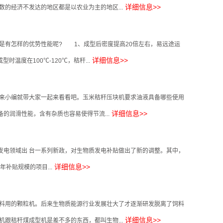
详细信息>>
的经济不发达的地区都是以农业为主的地区...
有怎样的优势性能呢? 1、成型后密度提高20倍左右，易远途运
详细信息>>
度在100℃-120℃，秸秆...
来小编就带大家一起来看看吧。玉米秸秆压块机要求油液具备哪些使用
详细信息>>
的润滑性能，含有杂质也容易使得节流...
物质发电领域出 台一系列新政，对生物质发电补贴做出了新的调整。其中，
详细信息>>
补贴规模的项目...
料用的颗粒机。后来生物质能源行业发展壮大了才逐渐研发脱离了饲料
详细信息>>
秸秆煤成型机是差不多的东西，都叫生物...