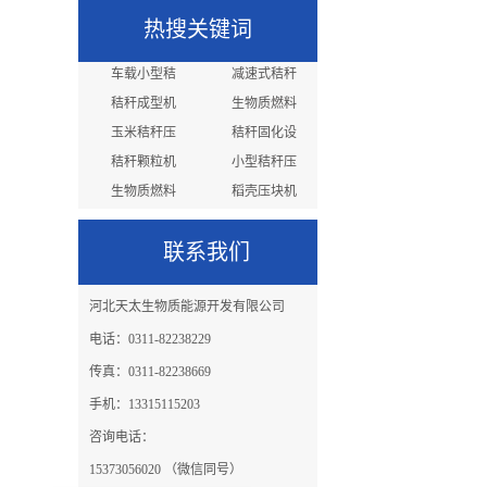
热搜关键词
车载小型秸
减速式秸秆
秸秆成型机
生物质燃料
玉米秸秆压
秸秆固化设
秸秆颗粒机
小型秸秆压
生物质燃料
稻壳压块机
稻草压块机
粉碎机9Z
联系我们
河北天太生物质能源开发有限公司
电话：0311-82238229
传真：0311-82238669
手机：13315115203
咨询电话：
15373056020 （微信同号）