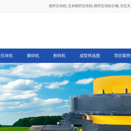
秸秆压块机
|
玉米秸秆压块机
|
秸秆压块机价格
|
河北天
废压块机
撕碎机
粉碎机
成型样品图
项目案例