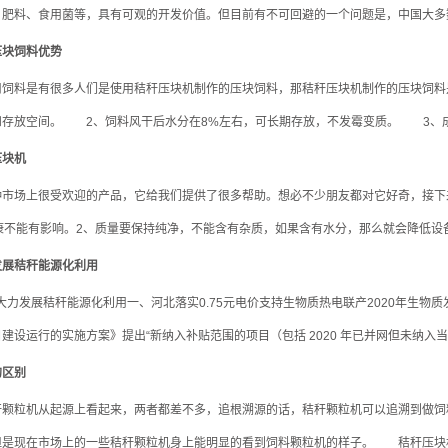
肥料、食用菌等，具有可观的开发价值。但目前有不可回避的一个问题是，中国大多数
压块饲料优势
料是有很多人们是使用秸秆压块机制作的压块饲料，那秸秆压块机制作的压块饲料是
存放空间。 2、饲料风干后水分在8%左右，可长期存放，不发霉变质。 3、成型时温
压块机
种市场上很受欢迎的产品，它给我们提供了很多帮助。想必不少朋友都对它好奇，接下
康不能有影响。2、质量要保持纯净，不能含有杂质，如果含有水分，那么就会降低设备
发展秸秆能源化利用
河北省大力发展秸秆能源化利用一、河北落实0.75元电价支持生物质热电联产2020年生
建设运行的实施方案》提出“新纳入补贴范围的项目（包括 2020 年已并网但未纳入当年
的区别
粒机从起源上看起来，两者都差不多，追根溯源的话，秸秆颗粒机可以追溯到做饲
是现在市场上的一些秸秆颗粒机身上能明显的看到饲料颗粒机的样子。 秸秆压块机跟