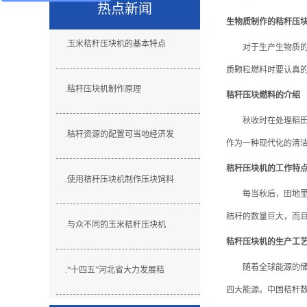
热点新闻
生物质制作的秸秆压
.
玉米秸秆压块机的基本特点
对于生产生物质的秸
质颗粒燃料时要认真的
.
秸秆压块机制作原理
秸秆压块燃料的介绍
秋收时在处理稻田里
.
秸秆资源的配置可当地经济发
作为一种现代化的清洁
秸秆压块机的工作特
.
使用秸秆压块机制作压块饲料
每当秋后，田地里就
秸秆的数量巨大，而且
.
与众不同的玉米秸秆压块机
秸秆压块机的生产工
随着全球能源的储量
.
“十四五”河北省大力发展秸
四大能源。中国秸秆数