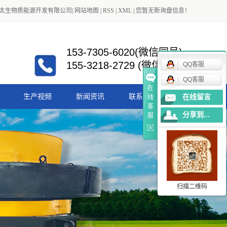
太生物质能源开发有限公司
|
网站地图
|
RSS
|
XML
|
您暂无新询盘信息！
153-7305-6020(微信同号)
155-3218-2729 (微信同号)
QQ客服
QQ客服
在
生产视频
新闻资讯
联系我们
在线留言
线
客
分享到...
服
公司新闻
行业新闻
扫描二维码