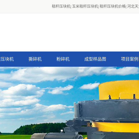
秸秆压块机
|
玉米秸秆压块机
|
秸秆压块机价格
|
河北天
废压块机
撕碎机
粉碎机
成型样品图
项目案例