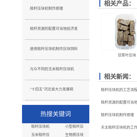
相关产品：
.
秸秆压块机制作原理
.
秸秆资源的配置可当地经济发
.
使用秸秆压块机制作压块饲料
甘蔗叶压块
.
与众不同的玉米秸秆压块机
相关新闻：
.
“十四五”河北省大力发展秸
秸秆压块机的工艺流
秸秆资源的配置可当
热搜关键词
秸秆压块机制作原理
秸秆压块机
小型秸秆压
天太秸秆压块机的工
玉米秸秆压
生物质压块