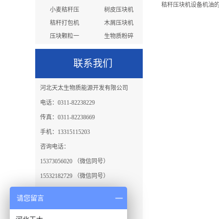
秸秆压块机设备机油
小麦秸秆压
树皮压块机
秸秆打包机
木屑压块机
压块颗粒一
生物质粉碎
秸秆成型机
秸秆饲料成
联系我们
河北天太生物质能源开发有限公司
电话：0311-82238229
传真：0311-82238669
手机：13315115203
咨询电话：
15373056020 （微信同号）
15532182729 （微信同号）
邮箱： hebeitiantai@163.com
请您留言
地址：石家庄市铜冶镇