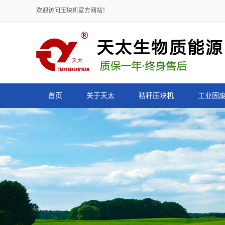
欢迎访问压块机官方网站！
首页
关于天太
秸秆压块机
工业固
公司简介
9K-4500型秸秆压块机
资质荣誉
9K-3500型秸秆压块机
组织结构
9K-2600型秸秆压块机
声明
9K-2000型秸秆压块机
减速式秸秆压块机
皮带式秸秆压块机