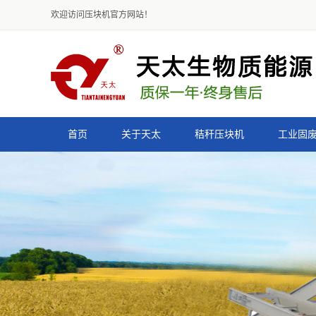
欢迎访问压块机官方网站！
首页
关于天太
秸秆压块机
工业固
公司简介
9K-4500型秸秆压块机
资质荣誉
9K-3500型秸秆压块机
组织结构
9K-2600型秸秆压块机
声明
9K-2000型秸秆压块机
减速式秸秆压块机
皮带式秸秆压块机