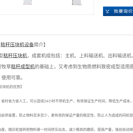
型
秸秆压块机设备
简介】
型
秸秆压块机
，成套机组包括：主机、上料输送机、出料输送机
型牧草
秸秆成型机
的基础上，又考虑到生物质燃料致密成型适用
，使用可靠。
秸秆压块机的优势】
时省力省人工，可以连续24小时不停机生产，有效保证生产时间，降低生产成本
启停装置，防止物料忽多忽少，更有效的保证产量的稳定性，防止人为造成的闷机现
度，随压轮旋转把物料第一时间挤压出去，减少模具的磨损，提高产量，独创自动排