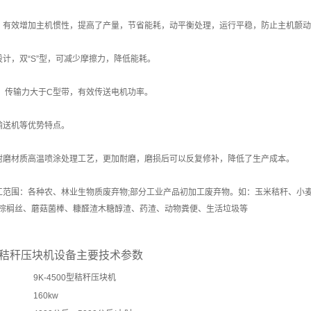
有效增加主机惯性，提高了产量，节省能耗，动平衡处理，运行平稳，防止主机颤动
，双“S”型，可减少摩擦力，降低能耗。
带，传输力大于C型带，有效传送电机功率。
送机等优势特点。
磨材质高温喷涂处理工艺，更加耐磨，磨损后可以反复修补，降低了生产成本。
围：各种农、林业生物质废弃物;部分工业产品初加工废弃物。如：玉米秸秆、小麦
棕榈丝、蘑菇菌棒、糠醛渣木糖醇渣、药渣、动物粪便、生活垃圾等
型秸秆压块机设备主要技术参数
9K-4500型秸秆压块机
160kw