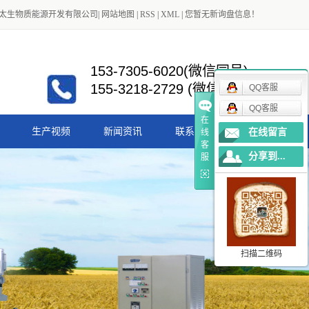
太生物质能源开发有限公司
|
网站地图
|
RSS
|
XML
|
您暂无新询盘信息！
153-7305-6020(微信同号)
155-3218-2729 (微信同号)
QQ客服
QQ客服
在
生产视频
新闻资讯
联系我们
在线留言
线
客
分享到...
服
公司新闻
行业新闻
扫描二维码