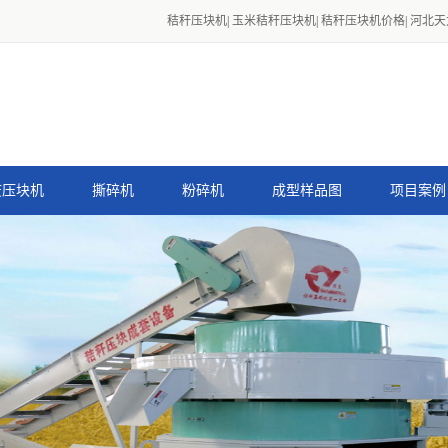
秸秆压块机
|
玉米秸秆压块机
|
秸秆压块机价格
|
河北天
废压块机
撕碎机
粉碎机
成型样品图
项目案例