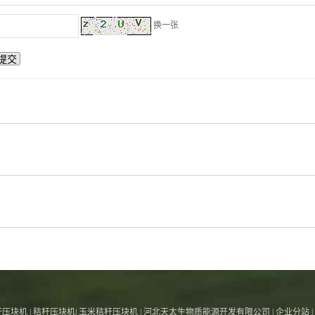
换一张
秆压块机
|
秸秆压块机
|
玉米秸秆压块机
|
河北天太生物质能源开发有限公司
|
企业分站
|