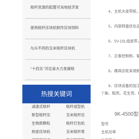
.
秸秆资源的配置可当地经济发
4、主机大皮带轮，
5、内部转盘优化设计
.
使用秸秆压块机制作压块饲料
6、5V-10L组皮
.
与众不同的玉米秸秆压块机
7、正泰控制柜，输
.
“十四五”河北省大力发展秸
8、模具压轮采用耐
9、压块设备的加工范
热搜关键词
丫柴、稻壳、花生壳、
减速式秸秆
秸秆成型机
9K-4500
新型秸秆压
玉米秸秆压
生物质颗粒
秸秆打包机
型号
树皮压块机
玉米秸秆青
主机功率