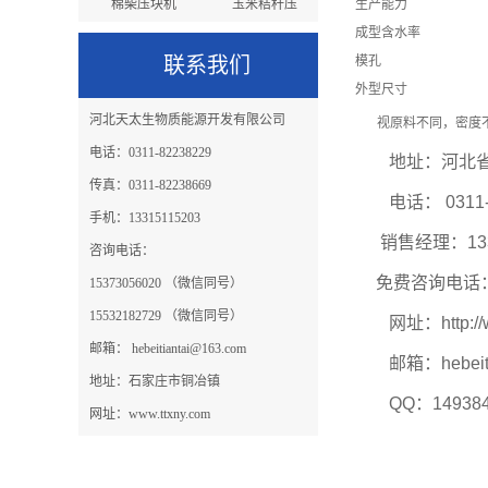
棉柴压块机
玉米秸秆压
生产能力
成型含水率
秸秆压块机
小麦秸秆压
联系我们
模孔
外型尺寸
河北天太生物质能源开发有限公司
视原料不同，密度
电话：0311-82238229
地址：河北省
传真：0311-82238669
电话： 0311-82
手机：13315115203
销售经理：1331
咨询电话：
免费咨询电话：40
15373056020 （微信同号）
15532182729 （微信同号）
网址：http://ww
邮箱： hebeitiantai@163.com
邮箱：hebeitia
地址：石家庄市铜冶镇
QQ：14938475
网址：www.ttxny.com