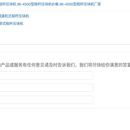
0型秸秆压块机
,
9K-4500型秸秆压块机价格
,
9K-4500型秸秆压块机厂家
A型减速机式秸秆压块机
型皮带式秸秆压块机
的产品或服务有任何意见请及时告诉我们，我们将尽快给你满意的答