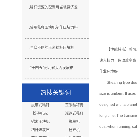
.
秸秆资源的配置可当地经济发
.
使用秸秆压块机制作压块饲料
.
与众不同的玉米秸秆压块机
【性能特点】
剪切
速大扭力，传动效率高
.
“十四五”河北省大力发展秸
作业环境好。
Shearing type doub
热搜关键词
size is uniform. It use
designed with a planeta
皮带式秸秆
玉米秸秆青
粉碎机9Z
减速式秸秆
long time. The transmis
锯末压块机
颗粒机
dust when running, sa
秸秆煤炭压
粉碎机