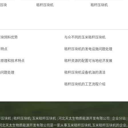
质压块
秸秆压块机
秸秆压块机
压块饲料优势
与众不同的玉米秸秆压块机
本特点
秸秆压块机的发电设施问题处理
作原理和技术特点
秸秆资源的配置可当地经济发展
施问题处理
秸秆压块机设备机油的清洁
秸秆压块机的工艺流程介绍
秆压块机
|
秸秆压块机
|
玉米秸秆压块机
|
河北天太生物质能源开发有限公司
|
企业分站
|
河北天太生物质能源开发有限公司是一家从事
玉米秸秆压块机
,
玉米秸秆压块机
的企业