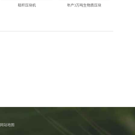
秸秆压块机
年产3万吨生物质压块
网站地图
。