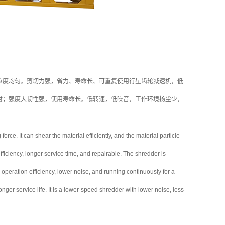
粒度均匀。剪切力强，省力、寿命长、可重复使用行星齿轮减速机，低
材；强度大韧性强，使用寿命长。低转速，低噪音，工作环境扬尘少，
rce. It can shear the material efficiently, and the material particle
fficiency, longer service time, and repairable. The shredder is
 operation efficiency, lower noise, and running continuously for a
ger service life. It is a lower-speed shredder with lower noise, less