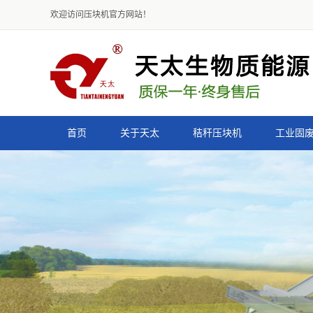
欢迎访问压块机官方网站！
首页
关于天太
秸秆压块机
工业固
公司简介
9K-4500型秸秆压块机
资质荣誉
9K-3500型秸秆压块机
组织结构
9K-2600型秸秆压块机
声明
9K-2000型秸秆压块机
减速式秸秆压块机
皮带式秸秆压块机