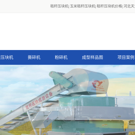
秸秆压块机
|
玉米秸秆压块机
|
秸秆压块机价格
|
河北天
废压块机
撕碎机
粉碎机
成型样品图
项目案例