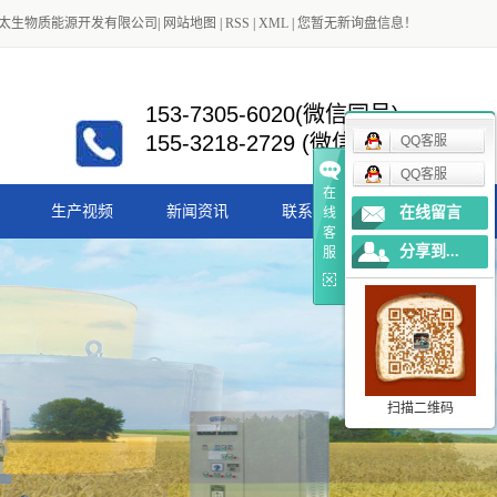
太生物质能源开发有限公司
|
网站地图
|
RSS
|
XML
|
您暂无新询盘信息！
153-7305-6020(微信同号)
155-3218-2729 (微信同号)
QQ客服
QQ客服
在
生产视频
新闻资讯
联系我们
在线留言
线
客
分享到...
服
公司新闻
行业新闻
扫描二维码