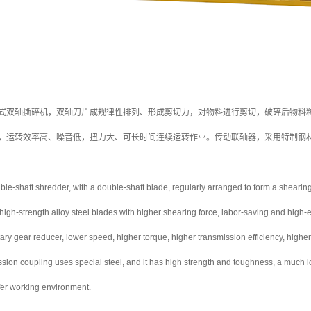
式双轴撕碎机，双轴刀片成规律性排列、形成剪切力，对物料进行剪切，破碎后物料
，运转效率高、噪音低，扭力大、可长时间连续运转作业。传动联轴器，采用特制钢
le-shaft shredder, with a double-shaft blade, regularly arranged to form a shearing fo
s high-strength alloy steel blades with higher shearing force, labor-saving and high-e
ry gear reducer, lower speed, higher torque, higher transmission efficiency, higher
sion coupling uses special steel, and it has high strength and toughness, a much lon
fer working environment.