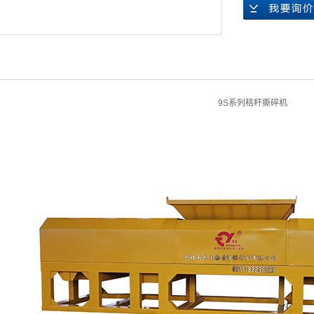
9S系列秸秆撕碎机