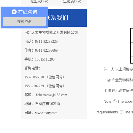
花生壳压块
生物质压块
秸秆压块机
生物质燃料
在线咨询
联系我们
在线咨询
河北天太生物质能源开发有限公司
电话：0311-82238229
传真：0311-82238669
手机：13315115203
咨询电话：
注：① 以上规格
15373056020 （微信同号）
② 产量受物料
15532182729 （微信同号）
③ 撕碎机没有标
邮箱： hebeitiantai@163.com
Note: ① The above 
地址：石家庄市铜冶镇
requirements. ③ The s
网址：www.ttxny.com